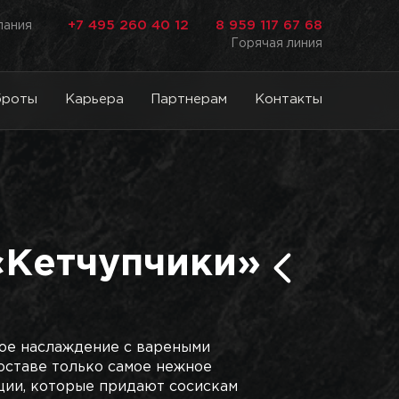
+7 495 260 40 12
8 959 117 67 68
лания
Горячая линия
броты
Карьера
Партнерам
Контакты
«Кетчупчики»
ное наслаждение с вареными
составе только самое нежное
ции, которые придают сосискам