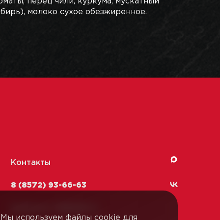
томаты, перец чили, куркума, мускатный
мбирь), молоко сухое обезжиренное.
Контакты
8 (8572) 93-66-63
kachestvo-13@
lmk1.ru
Мы используем файлы cookie для