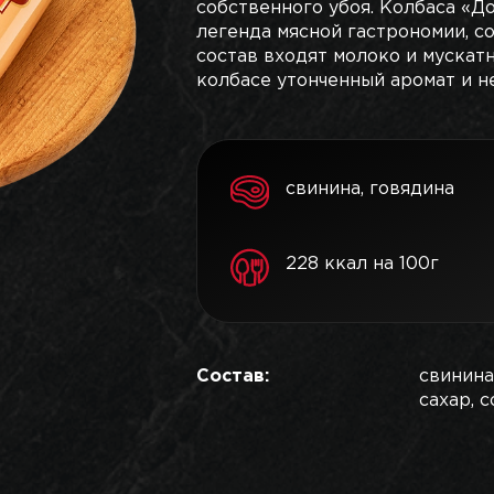
собственного убоя. Колбаса «Д
легенда мясной гастрономии, с
состав входят молоко и мускат
колбасе утонченный аромат и н
свинина, говядина
228 ккал на 100г
Состав:
свинина
сахар, с