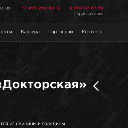
+7 495 260 40 12
8 959 117 67 68
лания
Горячая линия
броты
Карьера
Партнерам
Контакты
«Докторская»
тся из свинины и говядины