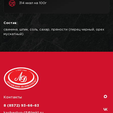
314 ккал на 100г
Состав:
свинина, шпик, соль, сахар, пряности (перец черный, орех
мускатный).
Контакты
8 (8572) 93-66-63
kachestvo-13@
lmk1.ru