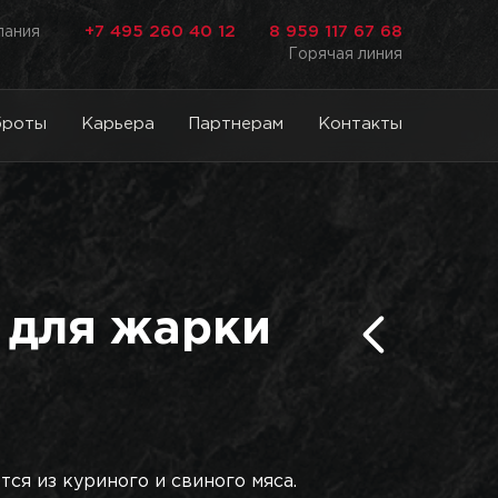
+7 495 260 40 12
8 959 117 67 68
лания
Горячая линия
броты
Карьера
Партнерам
Контакты
 для жарки
ся из куриного и свиного мяса.