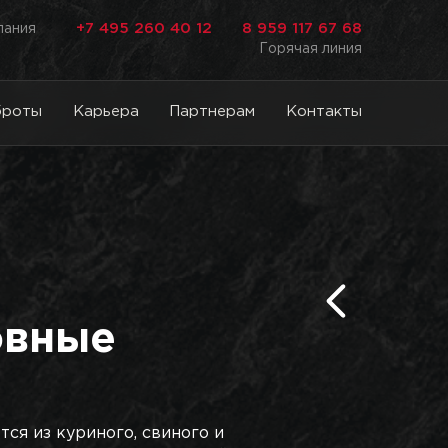
+7 495 260 40 12
8 959 117 67 68
лания
Горячая линия
броты
Карьера
Партнерам
Контакты
овные
ся из куриного, свиного и