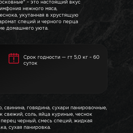
осковные" – это настоящий вкус
имфония нежного мяса,
чеснока, укутанная в хрустящую
аромат специй и черного перца
е домашнего уюта.
Срок годности — гт 5,0 кг – 60
суток
р, свинина, говядина, сухари панировочные,
ук свежий, соль, яйца куриные, чеснок
 перец черный, смесь специй, жидкая
ка, сухая панировка.