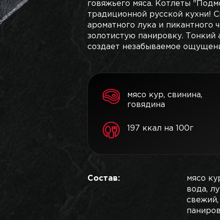
говяжьего мяса. Котлеты "Подм
традиционной русской кухни! С
ароматного лука и пикантного 
золотистую панировку. Тонкий 
создает незабываемое ощущени
мясо кур, свинина,
говядина
197 ккал на 100г
Состав:
мясо ку
вода, л
свежий,
паниров