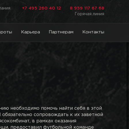
+7 495 260 40 12
8 959 117 67 68
лания
Горячая линия
броты
Карьера
Партнерам
Контакты
ию необходимо помочь найти себя в этой
И обязательно сопровождать к их заветной
мясокомбинат, в рамках оказания
ощи, предоставил футбольной команде