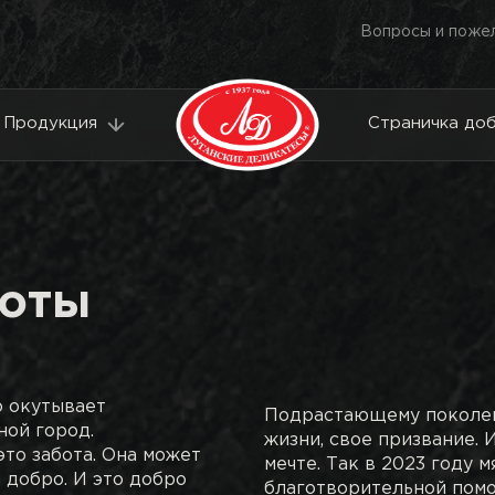
Вопросы и поже
Продукция
Страничка до
роты
о окутывает
Подрастающему поколен
ой город.
жизни, свое призвание. 
это забота. Она может
мечте. Так в 2023 году 
и добро. И это добро
благотворительной пом