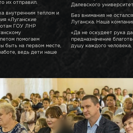
то их отправил.
Далевского университет
ка внутренним теплом и
Без внимания не остался 
ния «Луганские
Луганска. Наша компани
ротам ГОУ ЛНР
ганскому
«Да не оскудеет рука д
епетом помогаем
предназначение благотв
ы быть на первом месте,
душу каждого человека, 
аботе, ведь дети наше